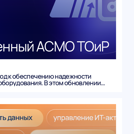
енный АСМО ТОиР
од к обеспечению надежности
оборудования. В этом обновлении
лучшения предыдущих версий, так и
вые функции. Разберём ключевые
нее.