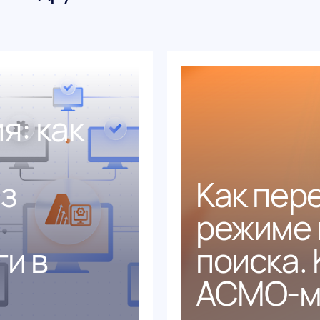
я: как
з
Как пере
режиме 
и в
поиска.
АСМО-м