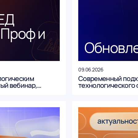
РЕД
Проф и
Обновл
09.06.2026
логическим
Современный подх
ый вебинар,
технологического 
Проф» и «АСМО-
реализованы как у
принципиально но
новшества подроб