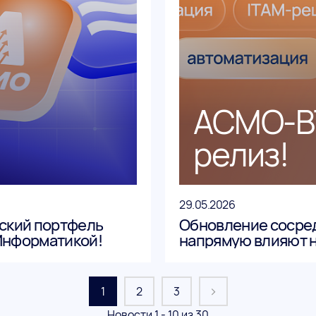
АСМО-В
релиз!
29.05.2026
рский портфель
Обновление сосред
Информатикой!
напрямую влияют н
данных, контроль 
сокращение ручной
1
2
3
Новости 1 - 10 из 30