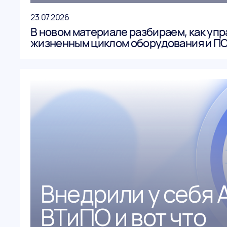
23.07.2026
В новом материале разбираем, как уп
жизненным циклом оборудования и ПО
до 30% бюджета и вывести инфраструк
зоны».
Внедрили у себя
ВТиПО и вот что