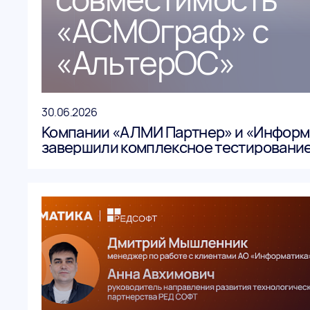
«АСМОграф» с
«АльтерОС»
30.06.2026
Компании «АЛМИ Партнер» и «Информ
завершили комплексное тестировани
системы «АльтерОС» с графическим р
«АСМОграф».