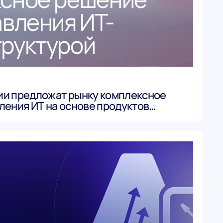
авления ИТ-
руктурой
ии предложат рынку комплексное
ления ИТ на основе продуктов
и «АСМО-ВТиПО».