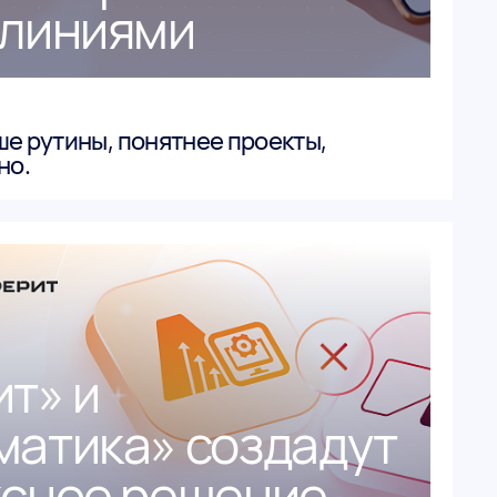
 линиями
ше рутины, понятнее проекты,
но.
т» и
атика» создадут
сное решение