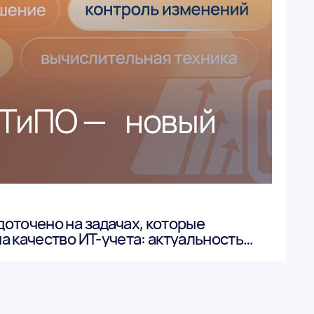
ТиПО — новый
оточено на задачах, которые
а качество ИТ-учета: актуальность
изменений инфраструктуры и
 работы.