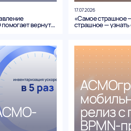
17.07.2026
равление
«Самое страшное —
 помогает вернуть
страшное — узнать 
туру из «серой
исправление уже н
АСМОгр
мобильн
 АСМО-
релиз с
BPMN-пр