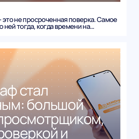
 это не просроченная поверка. Самое
о ней тогда, когда времени на
ет».
аф стал
ым: большой
 просмотрщиком,
оверкой и