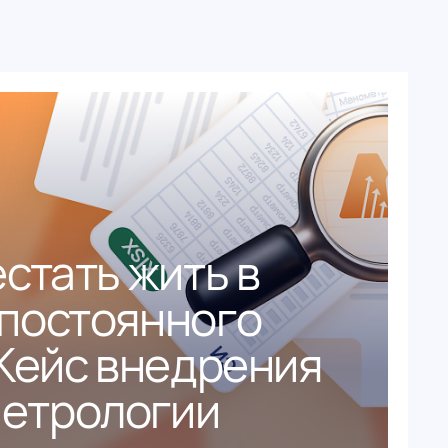
стать жить в
постоянного
 Кейс внедрения
етрологии