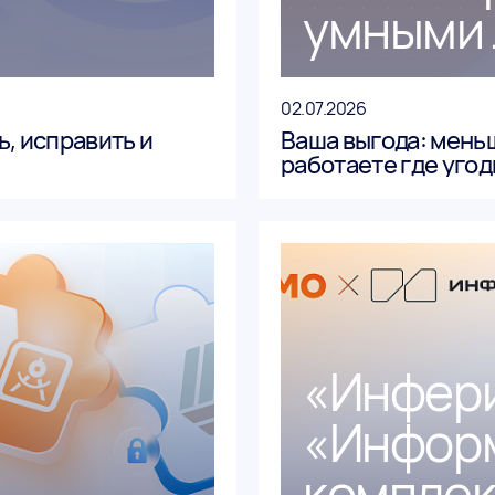
умными
02.07.2026
ь, исправить и
Ваша выгода: мень
работаете где угод
«Инфери
«Информ
комплек