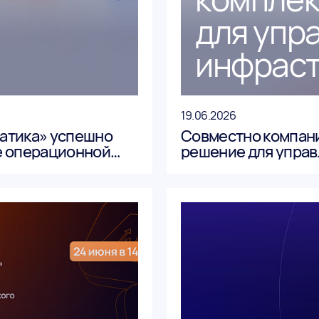
для упр
инфраст
19.06.2026
атика» успешно
Совместно компан
е операционной
решение для управ
едактором
«Инферит ИТМен» 