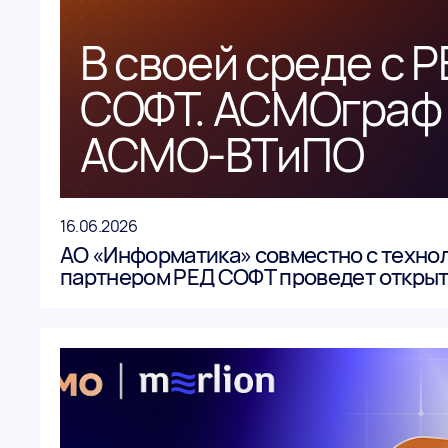
В своей среде с 
СОФТ. АСМОграф 
АСМО-ВТиПО
16.06.2026
АО «Информатика» совместно с техно
партнером РЕД СОФТ проведет открыт
посвященный продуктам «АСМОграф 
ВТиПО».