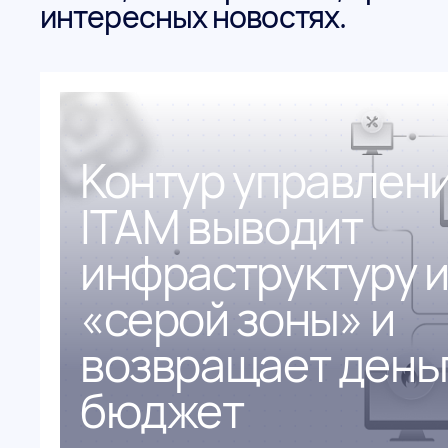
интересных новостях.
Контур управлени
ITAM выводит
инфраструктуру и
«серой зоны» и
возвращает деньг
бюджет