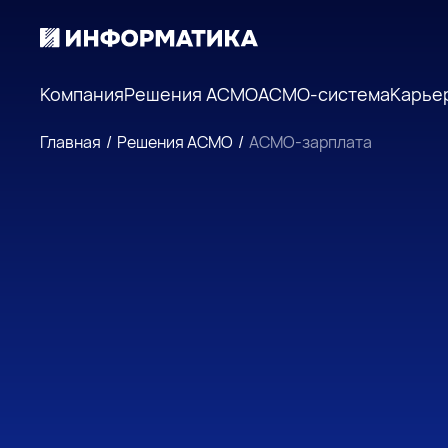
Компания
Решения АСМО
АСМО-система
Карье
Главная
/
Решения АСМО
/
АСМО-зарплата