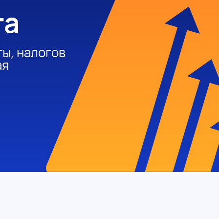
та
ы, налогов
ая