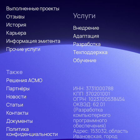
Выполненные проекты
Услуги
Отзывы
История
Внедрение
Карьера
Адаптация
Информация эмитента
Разработка
Прочие услуги
Техподдержка
Обучение
Также
Решения АСМО
Партнёры
ИHH: 3731000788
КПП: 370201001
Новости
ОГРН: 1023700538454
ОКВЭД: 62.01
Статьи
(Разработка
Контакты
компьютерного
программного
Документы
обеспечения)
Политика
Адрес: 153032, область
конфиденциальности
Ивановская, город