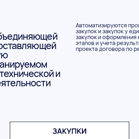
Автоматизируются про
закупок и закупок у е
объединяющей
закупок и оформления
доставляющей
этапов и учета резуль
проекта договора по р
ую
ланируемом
технической и
еятельности