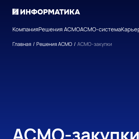
Компания
Решения АСМО
АСМО-система
Карье
Главная
/
Решения АСМО
/
АСМО-закупки
АСМО-закупк