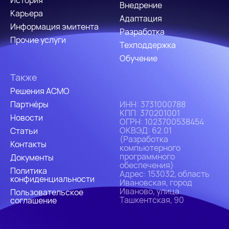
История
Внедрение
Карьера
Адаптация
Информация эмитента
Разработка
Прочие услуги
Техподдержка
Обучение
Также
Решения АСМО
Партнёры
ИHH: 3731000788
КПП: 370201001
Новости
ОГРН: 1023700538454
ОКВЭД: 62.01
Статьи
(Разработка
Контакты
компьютерного
программного
Документы
обеспечения)
Политика
Адрес: 153032, область
конфиденциальности
Ивановская, город
Иваново, улица
Пользовательское
Ташкентская, 90
соглашение