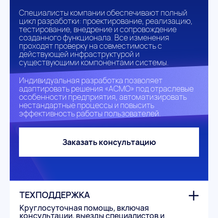
Специалисты компании обеспечивают полный
цикл разработки: проектирование, реализацию,
тестирование, внедрение и сопровождение
созданного функционала. Все изменения
проходят проверку на совместимость с
действующей инфраструктурой и
существующими компонентами системы.
Индивидуальная разработка позволяет
адаптировать решения «АСМО» под отраслевые
особенности предприятия, автоматизировать
нестандартные процессы и повысить
эффективность работы пользователей.
Заказать консультацию
ТЕХПОДДЕРЖКА
Круглосуточная помощь, включая
консультации, выезды специалистов и