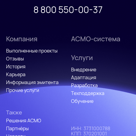
8 800 550-00-37
Компания
АСМО-система
Выполненные проекты
Услуги
Отзывы
История
Внедрение
Карьера
Адаптация
Информация эмитента
Разработка
Прочие услуги
Техподдержка
Обучение
Также
Решения АСМО
Партнёры
ИHH: 3731000788
КПП: 370201001