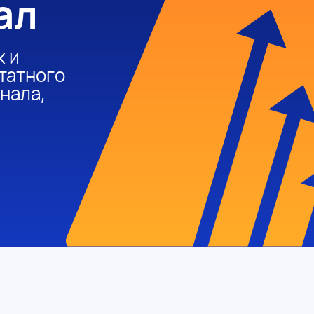
ал
х и
татного
нала,