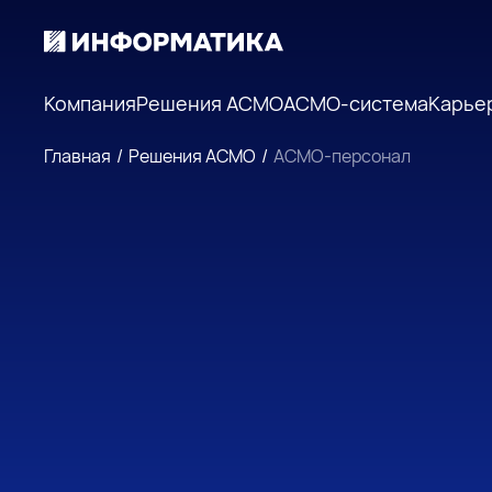
Компания
Решения АСМО
АСМО-система
Карье
Главная
/
Решения АСМО
/
АСМО-персонал