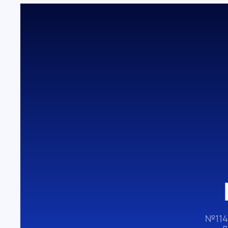
№114
д