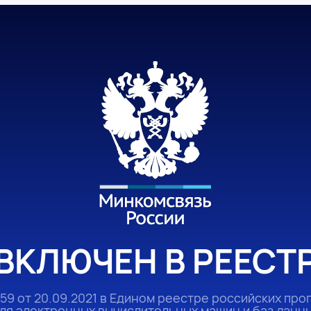
ВКЛЮЧЕН В РЕЕСТ
59 от 20.09.2021 в Едином реестре российских про
ля электронных вычислительных машин и баз данн