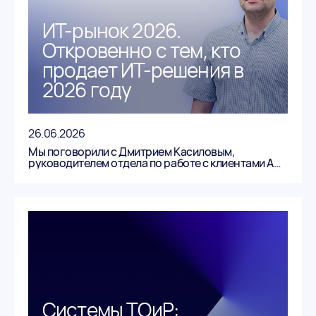
ИТ-рынок 2026.
Откровенно с тем, кто
продает ИТ-решения в
2026 году
26.06.2026
Мы поговорили с Дмитрием Касиловым,
руководителем отдела по работе с клиентами АО
«Информатика» о том, почему лишь 20%
компаний знают, чего хотят, чего все боятся на
самом деле и зачем бизнесу платформа, которая
решает проблемы, а не просто «закрывает
функциональные требования».
Системы ТОиР: