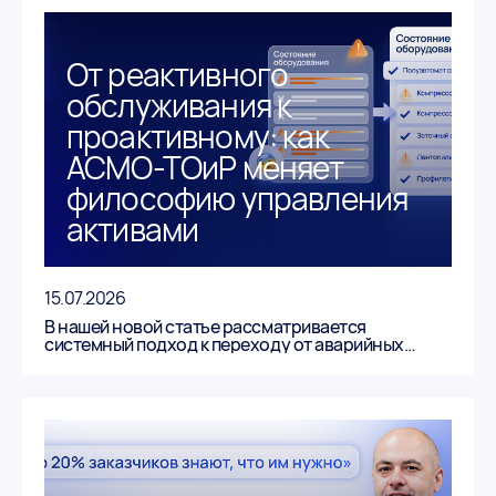
От реактивного
обслуживания к
проактивному: как
АСМО-ТОиР меняет
философию управления
активами
15.07.2026
В нашей новой статье рассматривается
системный подход к переходу от аварийных
ремонтов к проактивному управлению
состоянием оборудования.