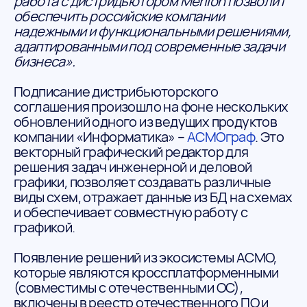
работа с дистридьютором Merlion позволит
обеспечить российские компании
надежными и функциональными решениями,
адаптированными под современные задачи
бизнеса».
Подписание дистрибьюторского
соглашения произошло на фоне нескольких
обновлений одного из ведущих продуктов
компании «Информатика» –
АСМОграф
. Это
векторный графический редактор для
решения задач инженерной и деловой
графики, позволяет создавать различные
виды схем, отражает данные из БД на схемах
и обеспечивает совместную работу с
графикой.
Появление решений из экосистемы АСМО,
которые являются кроссплатформенными
(совместимы с отечественными ОС),
включены в реестр отечественного ПО и