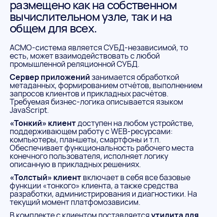
размещено как на собственном
вычислительном узле, так и на
общем для всех.
АСМО-система является СУБД-независимой, то
есть, может взаимодействовать с любой
промышленной реляционной СУБД.
Сервер приложений
занимается обработкой
метаданных, формированием отчётов, выполнением
запросов клиентов и прикладных расчётов.
Требуемая бизнес-логика описывается языком
JavaScript.
«Тонкий» клиент
доступен на любом устройстве,
поддерживающем работу с WEB-ресурсами:
компьютеры, планшеты, смартфоны и т.п.
Обеспечивает функциональность рабочего места
конечного пользователя, исполняет логику
описанную в прикладных решениях.
«Толстый» клиент
включает в себя все базовые
функции «тонкого» клиента, а также средства
разработки, администрирования и диагностики. На
текущий момент платфомозависим.
В комплекте с клиентом поставляется
утилита для