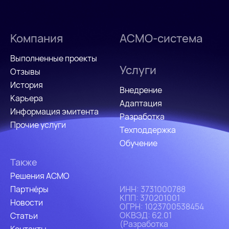
Компания
АСМО-система
Выполненные проекты
Услуги
Отзывы
История
Внедрение
Карьера
Адаптация
Информация эмитента
Разработка
Прочие услуги
Техподдержка
Обучение
Также
Решения АСМО
Партнёры
ИHH: 3731000788
КПП: 370201001
Новости
ОГРН: 1023700538454
ОКВЭД: 62.01
Статьи
(Разработка
Контакты