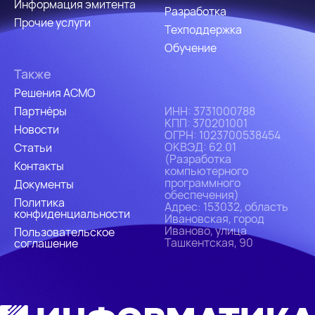
Информация эмитента
Разработка
Прочие услуги
Техподдержка
Обучение
Также
Решения АСМО
Партнёры
ИHH: 3731000788
КПП: 370201001
Новости
ОГРН: 1023700538454
ОКВЭД: 62.01
Статьи
(Разработка
Контакты
компьютерного
программного
Документы
обеспечения)
Политика
Адрес: 153032, область
конфиденциальности
Ивановская, город
Иваново, улица
Пользовательское
Ташкентская, 90
соглашение