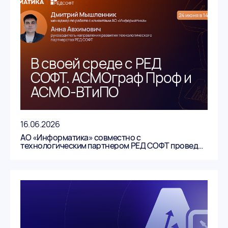
В своей среде с РЕД
СОФТ. АСМОграф Проф и
АСМО-ВТиПО
16.06.2026
АО «Информатика» совместно с
технологическим партнером РЕД СОФТ проведет
открытый вебинар, посвященный продуктам
«АСМОграф Проф» и «АСМО-ВТиПО».