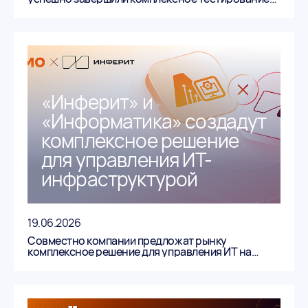
операционной системы «АльтерОС» с
графическим редактором «АСМОграф».
«Инферит» и
«Информатика» создадут
комплексное решение
для управления ИТ-
инфраструктурой
19.06.2026
Совместно компании предложат рынку
комплексное решение для управления ИТ на
основе продуктов «Инферит ИТМен» и «АСМО-
ВТиПО».