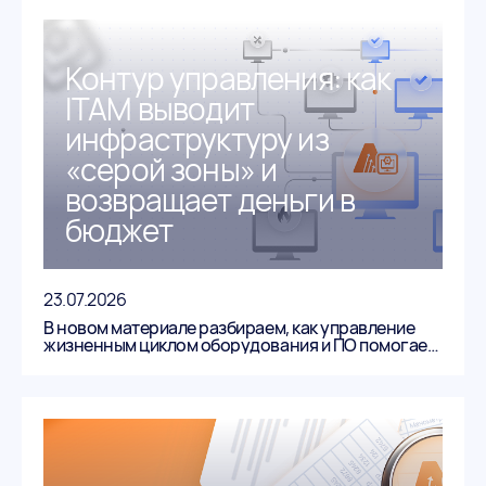
Контур управления: как
ITAM выводит
инфраструктуру из
«серой зоны» и
возвращает деньги в
бюджет
23.07.2026
В новом материале разбираем, как управление
жизненным циклом оборудования и ПО помогает
вернуть до 30% бюджета и вывести
инфраструктуру из «серой зоны».