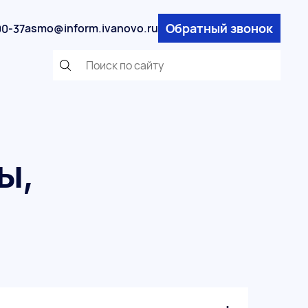
Обратный звонок
asmo@inform.ivanovo.ru
00-37
ы,