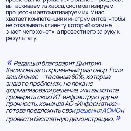
вытаскиваем из хаоса, систематизируем
процессы и автоматизируем их. У нас
хватает компетенций и инструментов, чтобы
не отказывать клиенту, который «сам не
знает, чего хочет», а провести его за руку к
результату.
«
Редакция благодарит Дмитрия
Касилова за откровенный разговор. Если
ваш бизнес — те самые 80%, которые
знают о проблемах, но пока не
формализовали решение, или вы хотите
проверить свою ИТ-инфраструктуру на
прочность, команда АО «Информатика»
готова предложить свои
решения АСМО
и
»
провести бесплатную демонстрацию.