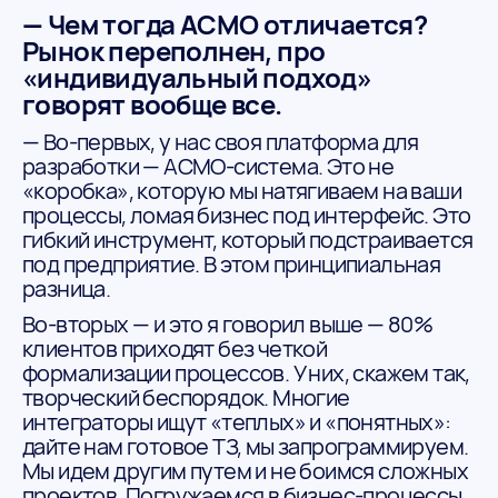
— Чем тогда АСМО отличается?
Рынок переполнен, про
«индивидуальный подход»
говорят вообще все.
— Во-первых, у нас своя платформа для
разработки — АСМО-система. Это не
«коробка», которую мы натягиваем на ваши
процессы, ломая бизнес под интерфейс. Это
гибкий инструмент, который подстраивается
под предприятие. В этом принципиальная
разница.
Во-вторых — и это я говорил выше — 80%
клиентов приходят без четкой
формализации процессов. У них, скажем так,
творческий беспорядок. Многие
интеграторы ищут «теплых» и «понятных»:
дайте нам готовое ТЗ, мы запрограммируем.
Мы идем другим путем и не боимся сложных
проектов. Погружаемся в бизнес-процессы,