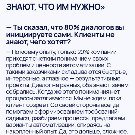
ЗНАЮТ, ЧТО ИМ НУЖНО»
— Ты сказал, что 80% диалогов вы
инициируете сами. Клиенты не
знают, чего хотят?
— По моему опыту, только 20% компаний
приходят с четким пониманием своих
проблем и ценности автоматизации. С
такими заказчиками складываются быстрые,
интересные, а главное — результативные
проекты. Диалог на равных, оба знают, зачем
собрались. Когда же этого понимания нет,
процессы затягиваются. Мы не ждем, пока
клиент созреет. Со своей стороны всегда
помогаем с формированием требований:
садимся, разбираем процессы, предлагаем
варианты автоматизации, опираясь на
накопленный опыт. Да, это дольше, сложнее,