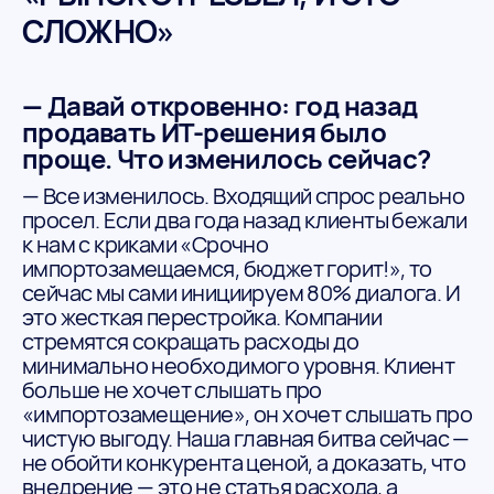
СЛОЖНО»
— Давай откровенно: год назад
продавать ИТ-решения было
проще. Что изменилось сейчас?
— Все изменилось. Входящий спрос реально
просел. Если два года назад клиенты бежали
к нам с криками «Срочно
импортозамещаемся, бюджет горит!», то
сейчас мы сами инициируем 80% диалога. И
это жесткая перестройка. Компании
стремятся сокращать расходы до
минимально необходимого уровня. Клиент
больше не хочет слышать про
«импортозамещение», он хочет слышать про
чистую выгоду. Наша главная битва сейчас —
не обойти конкурента ценой, а доказать, что
внедрение — это не статья расхода, а