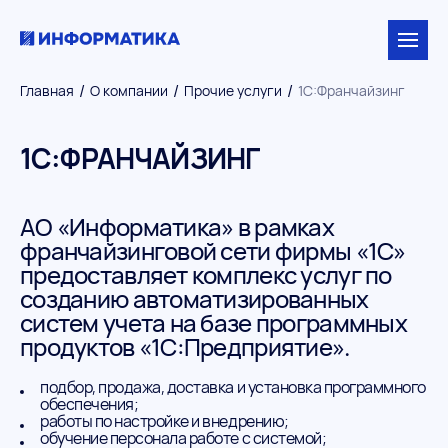
/
/
/
Главная
О компании
Прочие услуги
1С:Франчайзинг
1С:ФРАНЧАЙЗИНГ
АО «Информатика» в рамках
франчайзинговой сети фирмы «1С»
предоставляет комплекс услуг по
созданию автоматизированных
систем учета на базе программных
продуктов «1С:Предприятие».
подбор, продажа, доставка и установка программного
обеспечения;
работы по настройке и внедрению;
обучение персонала работе с системой;