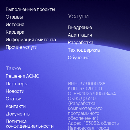
Выполненные проекты
Услуги
Отзывы
История
Внедрение
Карьера
Адаптация
Информация эмитента
Разработка
Прочие услуги
Техподдержка
Обучение
Также
Решения АСМО
Партнёры
ИHH: 3731000788
КПП: 370201001
Новости
ОГРН: 1023700538454
ОКВЭД: 62.01
Статьи
(Разработка
Контакты
компьютерного
программного
Документы
обеспечения)
Политика
Адрес: 153032, область
конфиденциальности
Ивановская, город