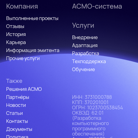
Компания
АСМО-система
Выполненные проекты
Услуги
Отзывы
История
Внедрение
Карьера
Адаптация
Информация эмитента
Разработка
Прочие услуги
Техподдержка
Обучение
Также
Решения АСМО
Партнёры
ИHH: 3731000788
КПП: 370201001
Новости
ОГРН: 1023700538454
ОКВЭД: 62.01
Статьи
(Разработка
Контакты
компьютерного
программного
Документы
обеспечения)
Политика