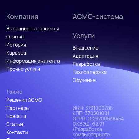
Компания
АСМО-система
Выполненные проекты
Услуги
Отзывы
История
Внедрение
Карьера
Адаптация
Информация эмитента
Разработка
Прочие услуги
Техподдержка
Обучение
Также
Решения АСМО
Партнёры
ИHH: 3731000788
КПП: 370201001
Новости
ОГРН: 1023700538454
ОКВЭД: 62.01
Статьи
(Разработка
Контакты
компьютерного