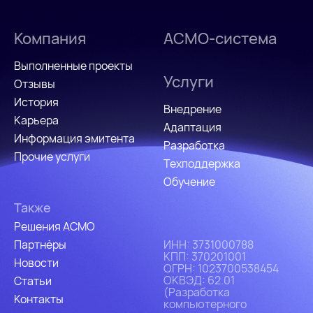
Компания
АСМО-система
Выполненные проекты
Услуги
Отзывы
История
Внедрение
Карьера
Адаптация
Информация эмитента
Разработка
Прочие услуги
Техподдержка
Обучение
Также
Решения АСМО
Партнёры
ИHH: 3731000788
КПП: 370201001
Новости
ОГРН: 1023700538454
ОКВЭД: 62.01
Статьи
(Разработка
Контакты
компьютерного